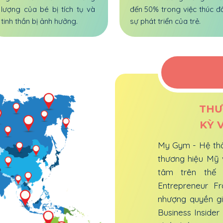
lượng của bé bị tích tụ và
đến 50% trong việc thúc đ
tinh thần bị ảnh hưởng.
sự phát triển của trẻ.
THƯ
KỲ 
My Gym - Hệ thố
thương hiệu Mỹ 
tâm trên thế 
Entrepreneur F
nhượng quyền gi
Business Inside