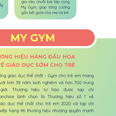
gia vào chuỗi bài tập cùng
ẩy
My Gym, giúp tăng cường
gắn kết giữa cha mẹ và bé
MY GYM
ƠNG HIỆU HÀNG ĐẦU HOA
VỀ GIÁO DỤC SỚM CHO TRẺ
ng giáo dục thể chất - Gym cho trẻ em mang
với hơn 38 năm kinh nghiệm và hơn 700 trung
giới. Thương hiệu tự hào được tạp chí
ranchise bình chọn là Thương hiệu số 1 về
áo dục thể chất cho trẻ em 2020 và tạp chí
r xếp hạng 46 thương hiệu nhượng quyền mạnh