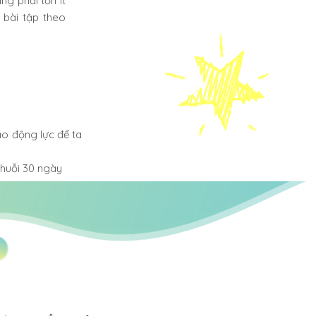
g phải tốn ít
 bài tập theo
ạo động lực để ta
chuỗi 30 ngày