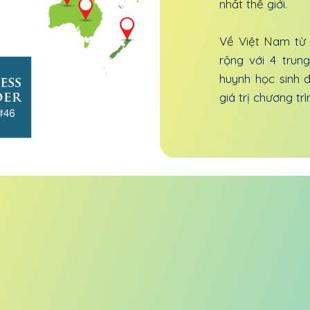
nhất thế giới.
Về Việt Nam từ
rộng với 4 trun
huynh học sinh 
giá trị chương tr