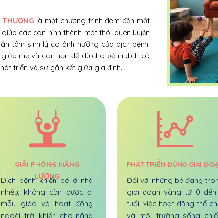
U THƯƠNG
là một chương trình đem đến một
 giúp các con hình thành một thói quen luyện
 lẫn tâm sinh lý do ảnh hưởng của dịch bệnh.
 giữa mẹ và con hơn để dù cho bệnh dịch có
t triển và sự gắn kết giữa gia đình.
GIẢI PHÓNG NĂNG
PHÁT TRIỂN ĐÚNG GIAI ĐO
LƯỢNG
Dịch bệnh khiến bé ở nhà
Đối với những bé đang tro
nhiều, không còn được đi
giai đoạn vàng từ 0 đến
mẫu giáo và hoạt động
tuổi, việc hoạt động thể ch
ngoài trời khiến cho năng
và môi trường sống chi