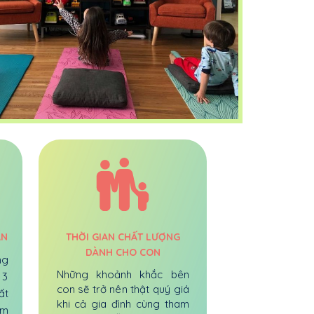
ẠN
THỜI GIAN CHẤT LƯỢNG
DÀNH CHO CON
ng
Những khoảnh khắc bên
 3
con sẽ trở nên thật quý giá
ất
khi cả gia đình cùng tham
ếm