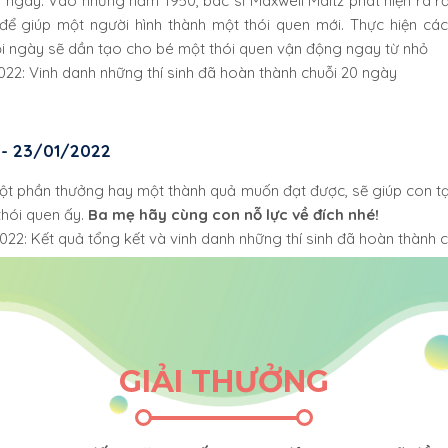
ngày. Vào những năm 1950, bác sĩ Maxwell Maltz phát hiện ra rằn
để giúp một người hình thành một thói quen mới. Thực hiện các
 ngày sẽ dần tạo cho bé một thói quen vận động ngay từ nhỏ
022: Vinh danh những thí sinh đã hoàn thành chuỗi 20 ngày
 - 23/01/2022
một phần thưởng hay một thành quả muốn đạt được, sẽ giúp con t
 thói quen ấy.
Ba mẹ hãy cùng con nỗ lực về đích nhé!
022: Kết quả tổng kết và vinh danh những thí sinh đã hoàn thành 
GIẢI THƯỞNG