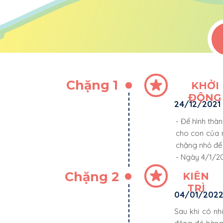
Chặng 1
KHỞI
ĐỘNG
24/12/2021
- Để hình thàn
cho con của 
chặng nhỏ để 
- Ngày 4/1/20
Chặng 2
KIÊN
TRÌ
04/01/2022
Sau khi có nh