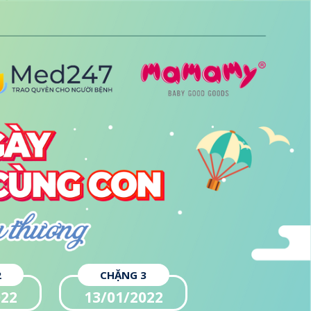
2
CHẶNG 3
022
13/01/2022