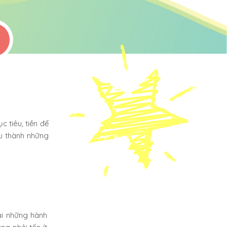
c tiêu, tiền để
u thành những
ại những hành