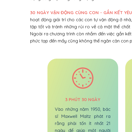
30 NGÀY VẬN ĐỘNG CÙNG CON - GẮN KẾT YÊ
hoạt động giải trí cho các con tự vận động ở nhà,
tập tốt và tránh những rủi ro về cả mặt thể chất
Ngoài ra chương trình còn nhắm đến việc gắn kết
phức tạp đến mấy cũng không thể ngăn cản con phá
3 PHÚT 30 NGÀY
Vào những năm 1950, bác
sĩ Maxwell Maltz phát ra
rằng phải tốn ít nhất 21
ngày để giúp một người